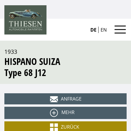
DE
EN
1933
HISPANO SUIZA
Type 68 J12
ANFRAGE
MEHR
Typ
ZURÜCK