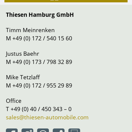
Getriebeart
Schaltung
Thiesen Hamburg GmbH
Lenkung
Links
Standort
Hamburg
Timm Meinrenken
M
+49 (0) 172 / 540 15 60
Justus Baehr
M
+49 (0) 173 / 798 32 89
Mike Tetzlaff
M
+49 (0) 172 / 955 29 89
Office
T
+49 (0) 40 / 450 343 – 0
sales@thiesen-automobile.com