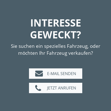
Cabriolets eingestellt . Nur 1.112 Exemplare
des Ponton 220 SE als Cabriolet wurden
gebaut.
INTERESSE
Dieses 220 SE Cabriolet wurde 1960 in
GEWECKT?
Deutschland ausgeliefert und nur wenig
gefahren. Der Wagen befindet sich derzeit
Sie suchen ein spezielles Fahrzeug, oder
wohl in 3.Hand und hat vermutlich erst
möchten Ihr Fahrzeug verkaufen?
77.500 km Gesamtlaufleistung absolviert. Die
schöne Innenausstattung im Originalzustand
mit etwas Patina scheint diese geringe
E-MAIL SENDEN
Laufleistung zu bestätigen. Der Wagen
wurde immer gut gewartet und ist
JETZT ANRUFEN
zugelassen und sofort einsatzbereit.