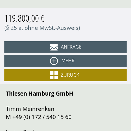
119.800,00 €
(§ 25 a, ohne MwSt.-Ausweis)
ANFRAGE
MEHR
Farbe
Rosso corsa
ZURÜCK
Beschreibung:
Interieur
Leder nero
Thiesen Hamburg GmbH
Typ
Sportwagen/Coupe
Der
Ferrari 360 Modena
markiert einen
bedeutenden Entwicklungsschritt in der
Getriebeart
Schaltung
Timm Meinrenken
Geschichte der Marke aus Maranello.
Lenkung
Links
M
+49 (0) 172 / 540 15 60
Erstmals wurde ein komplett aus Aluminium
Tachostand
62000
km
gefertigtes Chassis verwendet, was zu einer