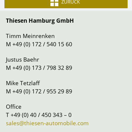
Typ
andere PKW
ZURÜCK
Getriebeart
Schaltung
Thiesen Hamburg GmbH
Lenkung
Links
Standort
Hamburg
Timm Meinrenken
M
+49 (0) 172 / 540 15 60
Justus Baehr
M
+49 (0) 173 / 798 32 89
Mike Tetzlaff
M
+49 (0) 172 / 955 29 89
Office
T
+49 (0) 40 / 450 343 – 0
sales@thiesen-automobile.com