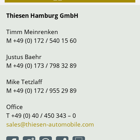
Getriebeart
Schaltung
Thiesen Hamburg GmbH
Lenkung
Links
Standort
Hamburg
Timm Meinrenken
M
+49 (0) 172 / 540 15 60
Justus Baehr
M
+49 (0) 173 / 798 32 89
Mike Tetzlaff
M
+49 (0) 172 / 955 29 89
Office
T
+49 (0) 40 / 450 343 – 0
sales@thiesen-automobile.com