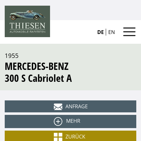
DE
EN
1955
MERCEDES-BENZ
300 S Cabriolet A
ANFRAGE
MEHR
Typ
ZURÜCK