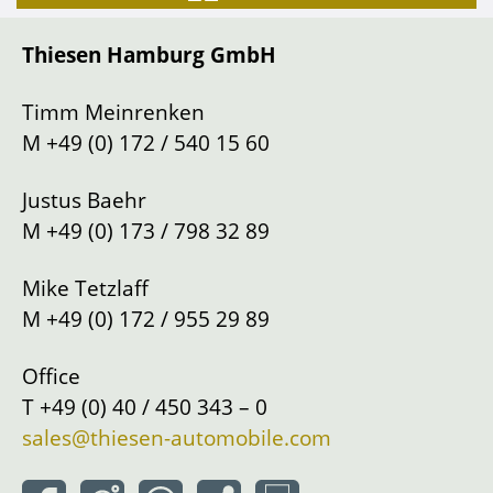
Getriebeart
Schaltung
Thiesen Hamburg GmbH
Lenkung
Links
Standort
Hamburg
Timm Meinrenken
M
+49 (0) 172 / 540 15 60
Justus Baehr
M
+49 (0) 173 / 798 32 89
Mike Tetzlaff
M
+49 (0) 172 / 955 29 89
Office
T
+49 (0) 40 / 450 343 – 0
sales@thiesen-automobile.com