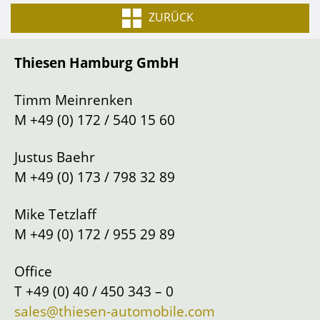
Typ
ZURÜCK
Getriebeart
Schaltung
Thiesen Hamburg GmbH
Lenkung
Links
Standort
Hamburg
Timm Meinrenken
M
+49 (0) 172 / 540 15 60
Justus Baehr
M
+49 (0) 173 / 798 32 89
Mike Tetzlaff
M
+49 (0) 172 / 955 29 89
Office
T
+49 (0) 40 / 450 343 – 0
sales@thiesen-automobile.com