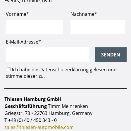
Events, Termine, uvm.
machen ihn zu einem faszinierenden
Automobil – und dies zu einem Bruchteil des
Preises eines 250 GTO. Das Fahrzeug verfügt
über eine aktuelle deutsche
Straßenzulassung.
Ein einzigartiges Automobil für jede
hochwertige Sammlung, ideal für Ferrari-
Enthusiasten und sportliche Events.
Motor:
12-Zylinder V-Motor, 2.953 cm
Thiesen Hamburg GmbH
Geschäftsführung
Timm Meinrenken
Griegstr. 73 • 22763 Hamburg, Germany
T
+49 (0) 40 / 450 343 - 0
sales@thiesen-automobile.com