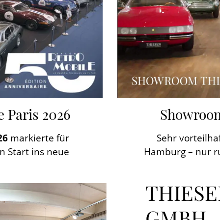
 Paris 2026
Showroom
O
26
markierte für
Sehr vorteilha
 Start ins neue
Hamburg – nur r
 uns eine große
und vom Hauptba
esonderen
der A
THIES
n und unsere
Unsere Räumlic
alen Publikum zu
Wollfabrik biet
GMBH