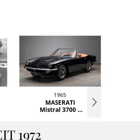
1965
MASERATI
Mistral 3700 –
Spyder-
T 1972