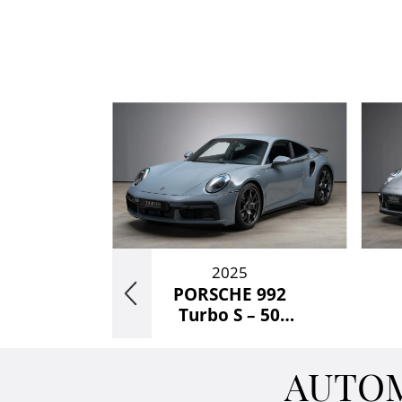
2025
-BENZ
PORSCHE 992
agode
Turbo S – 50
Jahre Edition –
AUTOM