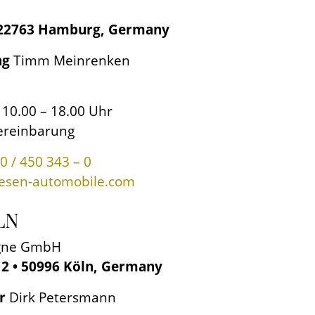
 die Präsentation feinster
ritäten. Rund 50 ausgewählte
• 22763 Hamburg, Germany
ändigem Wechsel kommen hier
inmaliger Geltung.
ng
Timm Meinrenken
 10.00 – 18.00 Uhr
ereinbarung
40 / 450 343 – 0
iesen-automobile.com
LN
ogne GmbH
12 • 50996 Köln, Germany
r
Dirk Petersmann