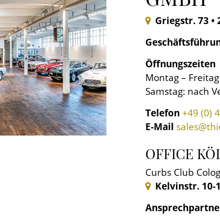
Ambiente für
automobiler Ra
Griegstr. 73 
Exponate in st
zu e
Geschäftsführu
Öffnungszeiten
Montag – Freitag
Samstag: nach V
Telefon
+49 (0) 
E-Mail
sales@th
OFFICE KÖ
Curbs Club Col
Kelvinstr. 10-
Ansprechpartne