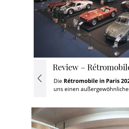
Review – Rétromobile
 40
Die
Rétromobile in Paris 20
uns einen außergewöhnlichen
ßer
Jahr. Als Aussteller war es
len
Freude, Teil dieser b
Jubiläumsausgabe zu sei
Fahrzeuge einem internation