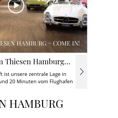
 Thiesen Hamburg
thmarschen
ft ist unsere zentrale Lage in
und 20 Minuten vom Flughafen
hnhof entfernt und direkt an
utobahn A7 gelegen.
EN HAMBURG
hkeiten in einer ehemaligen
en ein optimales historisches